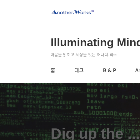
Illuminating Min
마음을 맑히고 세상을 잇는 어나더.웍스
홈
태그
B & P
A
Dig up the ...