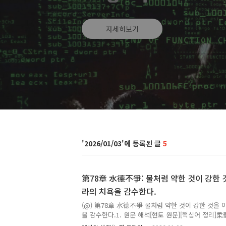
자세히보기
2026/01/03
5
第78章 水德不爭: 물처럼 약한 것이 강한 
라의 치욕을 감수한다.
(@) 第78章 水德不爭 물처럼 약한 것이 강한 것을 
을 감수한다.1. 원문 해석[현토 원문][핵심어 정리]柔弱
저항하지 않음水(水德) : 물의 덕 / 흐름·포용·침투의