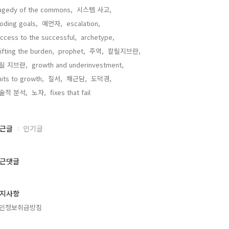
agedy of the commons,
시스템 사고,
oding goals,
예언자,
escalation,
ccess to the successful,
archetype,
ifting the burden,
prophet,
주역,
칼릴지브란,
릴 지브란,
growth and underinvestment,
mits to growth,
질서,
채근담,
도덕경,
술적 분석,
노자,
fixes that fail,
근글
인기글
근댓글
지사항
인정보취급방침