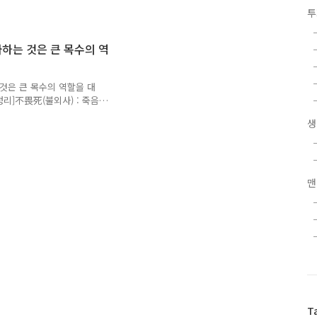
탈民之難治(민지난치) : 백성
투
개입 / 억지로 움직이게 함民
 하락求生之厚(구생지후) : 위
(무이생위자) : 삶을 위해
하는 것은 큰 목수의 역
 해석]'백성들이 굶주리는
 먹기 때문이니, 이로써 굶주
 것은 큰 목수의 역할을 대
정리]不畏死(불외사) : 죽음
) : 죽음으로 겁주려 함 /
생
司殺者(사살자) : 죽음을 관
 : 하늘 대신 죽이려 함大
矣(불상기수희의) : 손 다치지
성이 죽음을 두려워하지 않게
가? (통치자의 가혹한 형벌
맨
 않..
T