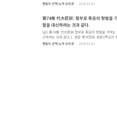
食稅之多(식세지다) : 세금을 먹듯 거둠 / 과도한 수
맨발의 산책/노자 도덕경
2026.01.03
이 다스리기 어려움 / 통제 불능有爲(유위) : 지나친 
之輕死(민지경사) : 죽음을 가볍게 여김 / 삶의 가치
에서 삶을 독점하려 듦 / 탐욕적 생존 집착無以生爲者
第74章 代大匠斫: 함부로 죽음의 형벌을 가
억지 부리지 않음貴生(귀생) : 생명을 귀히 여김[원문
할을 대신하려는 것과 같다.
것'은, '그 위(지배자)'에서 세금을 너무 많이 거두어
린다.'백성들이 다스리기 어려운 것'은, '그 위(..
(@) 第74章 代大匠斫 함부로 죽음의 형벌을 가하는
신하려는 것과 같다.1. 원문 해석[현토 원문][핵심어 
을 두려워하지 않음 / 삶의 희망 상실以死懼之(이사구지
맨발의 산책/노자 도덕경
2026.01.03
공포 통치奇(기) : 기이한 죄 / 체제 밖의 극단적 악행
장하는 자 / 천도·자연의 심판代司殺者殺(대사살자살)
匠(대장) : 큰 목수 / 질서를 다루는 존재不傷其手希
않기 어려움 / 권한을 넘은 자의 대가[원문 해석]백
된다면, 어찌 죽음으로써 그들을 두렵게 할 수 있겠는
로 인해 백성들이 삶의 희망을 잃고 죽음을 두려워하지