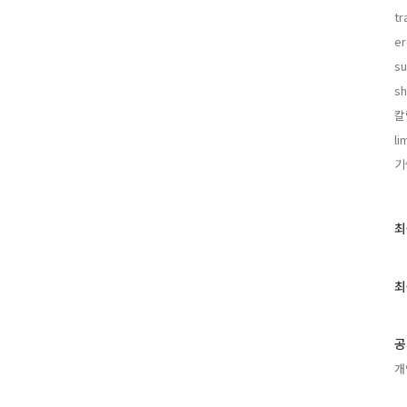
tr
er
su
sh
칼
li
기
최
최
근
글
과
최
인
기
글
공
개