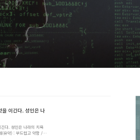
것을 이긴다. 성인은 나
이긴다. 성인은 나라의 치욕
(유약) : 부드럽고 약함 /
 힘弱勝強(약승강) : 약한 것