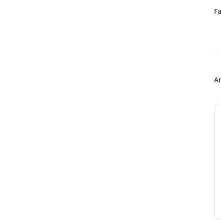
페
F
이
스
북
트
위
터
플
A
러
그
인
C