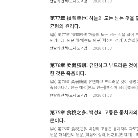
맨발의 산책/노자 도덕경
2026.01.03
이 강한 것을 이김柔勝剛(유승강) : 부드러운 것이 
이역지) : 이 원리는 바꿀 수 없음受國之垢(수국지구)
受國之不祥(수국지불상) : 나라의 불행을 떠안음社稷之
第77章 損有餘也: 하늘의 도는 남는 것을 
짜 주인正言若反(정언약반) : 바른 말은 거꾸로처럼 
균형의 원리다.
다 더 부드럽고 약한 것'은 없거늘, 견고하고 강한 것
길 수 있는 것은 없으니,'그것(유약함의 도리)'을 바꿀 수
(@) 第77章 損有餘也 하늘의 도는 남는 것을 덜어
원리다.1. 원문 해석[현토 원문][핵심어 정리]天之道(천
의 균형 작동 원리抑高(억고) : 높은 것을 누름 / 과잉
맨발의 산책/노자 도덕경
2026.01.03
을 들어 올림 / 결핍을 보듬음損有餘(손유여) : 남는
부족한 것을 채움人之道(인지도) : 인간 사회의 방식
여) : 이미 가진 자를 더 받들어 줌爲而不恃(위이불시) 
第76章 柔弱勝剛: 유연하고 부드러운 것이
과에 매달리지 않음功成而不處(공성이불처) : 이루고
한 것은 죽음이다.
[원문 해석]'하늘의 도'는 그 마치 활을 당기는 것과 
균형을 잡는 모습에 비유함.)높은 것은 누르고..
(@) 第76章 柔弱勝剛 유연하고 부드러운 것이 생명
죽음이다.1. 원문 해석[현토 원문][핵심어 정리]柔弱(유
함 / 살아 있는 감각堅強(견강) : 뻣뻣하고 강함 / 
맨발의 산책/노자 도덕경
2026.01.03
지도) : 삶의 편 / 살아 있는 쪽의 무리死之徒(사지도) 
의 무리柔脆(유취) : 무르고 연함 / 아직 꺾이지 않음枯
생명력 소진兵强不勝(병강불승) : 군대가 지나치게
第75章 食稅之多: 백성의 고통은 통치자의
(목강즉절) : 나무가 지나치게 단단하면 부러짐[원문
문이다.
부드럽고 약하지만, 죽을 때는 뻣뻣하고 강직하다.만
부드럽고 무르지만, 죽을 때는 마르고 시든다.'그러..
(@) 第75章 食稅之多 백성의 고통은 통치자의 과도한
원문 해석[현토 원문][핵심어 정리]民之飢(민지기) : 