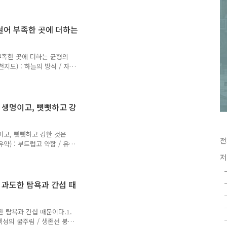
단단한 것을 이김無以易之(무
 : 나라의 더러움을 감수함
主(사직지주) : 나라의 진
덜어 부족한 곳에 더하는
들림[원문 해석]'천하에 물보
을 공격함에 능히 물을 이
 ..
 부족한 곳에 더하는 균형의
지도) : 하늘의 방식 / 자연
을 낮춤舉下(거하) : 낮은 것
 것을 덜어냄補不足(보부족) :
 / 인위적 질서奉有餘(봉유
: 행하되 기대지 않음 / 성
 생명이고, 뻣뻣하고 강
도 그 자리에 머물지 않음
같지 않은가? (활을 당길 때
이고, 뻣뻣하고 강한 것은
전
약) : 부드럽고 약함 / 유연
경직 / 이미 굳어버림生之徒(생
저
: 죽음의 편 / 이미 끝난 쪽
槁(고고) : 마르고 시듦 /
 강하면 이기지 못함木强則折
 과도한 탐욕과 간섭 때
 해석]사람이 살아있을 때는
물과 초목이 살아있을 때는
 탐욕과 간섭 때문이다.1.
백성의 굶주림 / 생존선 붕괴