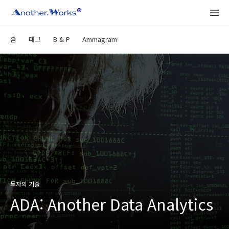
홈
태그
B & P
Ammagram
투자의 기술
ADA: Another Data Analytics