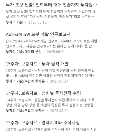
장은 이미 스스로 움직이고 있는 거대한 흐름이다. Art. 1 —
투자 초보 탈출! 철학부터 매매 전술까지 투자원
Nature of the Market The market is not something to be
칙 수립하기
투자 초보 탈출! 철학부터 매매 전술까지 투자원칙 수립하기 사
beaten. It is a flow already in motion.제2조 — 자연스러운
실 우리가 흔히 "가치투자, 성장투자, 배당투자"라고 부르는 것
조정 (Natural Adjustment) 시장은 스스로 과열되고 스스로 식
들은 엄밀히 말하면 ‘전략(strategy)’이라기보다는 종목을 선택
는다. 나는 그 자연스러운 순리를 방해하거나 거스르지 않는다.
투자의 기술
2025.08.12
하는 기준 혹은 스타일(style)에 가깝습니다. 반대로 추세추종,
Art. 2 — Natural ..
눌림목 매매, 피라미딩 같은 것은 종목이 선정된 이후 실제로 매
Auto3M SW 로봇 개발 연구보고서
수·매도 시점을 잡고 포지션을 관리하는 매매 전술적(tactic) 도
@Auto3M SW Robot 개발 연구보고서Auto3M SW 로봇 개발
구에 해당합니다. 이 글에서는 투자원칙을 철학(Philosophy)
연구보고서1. 서론본 연구보고서는 온라인 공개 데이터를 활용
과, 전략(Strategy) 그리고, 전술(Tactic) 등 3 수준으로 구분하
한 자동화된 Auto3M SW 로봇 개발에 대한 심층적인 분석 및 설
여 정리함으로써, 투자 논리를 세울 때 ‘대상 선택–운용 방법–실
투자의 기술/데이터 분석
2025.06.21
계를 목적으로 합니다. 급변하는 금융 시장 환경에서 효과적인
행 기법’을 명확히 구분할 수 있도록 하겠습니다.그래서 투자자
의사결정을 돕고, 반복적이고 시간 소모적인 작업을 자동화하기
를 위한 투자 판단이 체계적이고 일관성 있게 유지될..
15주차. 보충자료 - 투자 원칙 개발
위한 방안으로 Market "Intelligence Robot", Stock Analysis
15주차. 보충자료 - 투자 원칙 개발 자신만의 투자 전략과 헌법
and "Choice Robot", Order/Scheduling Stock "Trade
(Rule Book)을 작성하면 목표와 원칙이 명확해져 감정에 휘둘
Robot"의 세 가지 핵심 로봇으로 구성된 시스템을 제안합니다.
리지 않고 일관된 의사결정을 할 수 있습니다. 그리고 정기적으
이 보고서는 각 로봇의 기능 체계, 시스템 환경 제안, 데이터베이
투자의 기술/복잡계 투자론
2025.05.24
로 집행 상황을 점검하고 전략을 재정비하면 시장 변화나 자신의
스 설계 및 상호 연동 방안을 제시하여 실제 구현을 위한 청사진
재정 상황에 맞춰 유연하게 대응할 수 있어 장기적인 재무 안정
을 제공합니다...
14주차. 보충자료 - 성향별 투자전략 수립
성과 목표 달성에 도움이 됩니다. 이러한 과정은 투자 실수와 불
14주차. 보충자료 - 성향별 투자전략 수립 투자자의 나이, 소득,
필요한 위험을 줄이고, 자신의 투자 성향에 맞는 효율적인 자산
경험, 위험 감수 성향 등 개인적 특성은 투자 결정에 큰 영향을
배분과 리스크 관리가 가능하게 해줍니다.Ⅰ. 투자 전략 설계 가
미치게 됩니다. 생애주기 투자 이론과 투자 성향 분석 도구를 활
이드지금까지 학습한 거시환경 분석, 시스템 사고, 주역 변화론,
투자의 기술/복잡계 투자론
2025.05.24
용해 자신의 투자 성향을 파악하고, 자신의 성향에 따라 투자 목
투자 심리, 리스크 관리 등 종합적 관점을 바탕으로 "자신만의
표, 기간, 자금 규모를 고려해 자산 배분과 투자 상품을 선택하는
투자 철학과 전략을 정립"하고 이를 실천 가능한 로드맵으로 구
13주차. 보충자료 - 경제지표와 주식시장
맞춤형 투자 전략을 수립해야 좋은 성과를 낼 수 있습니다. 이 강
체화 합니다.그리고, ..
13주차. 보충자료 - 경제지표와 주식시장 거시 경제 지표가 시장
의는 투자자의 개인적 특성이 투자 결정에 어떻게 영향을 미치는