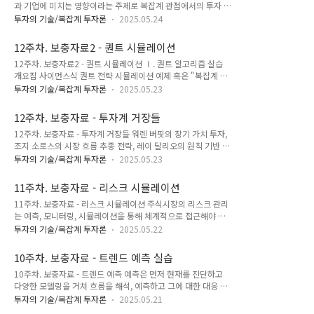
과 기업에 미치는 영향이라는 주제로 복잡계 관점에서의 투자 인
지를 구조화해서 이해하고, 개인 맞춤형 투자 전략을 수립하는
사이트를 심층적으로 도출할 수 있도록 투자 심리, 시스템 사고,
데 초점을 둡니다.✅ 전체 로드맵 개요아래는 학습 목적에 맞춘
투자의 기술/복잡계 투자론
2025.05.24
주역 해석의 세 축으로 접근해 봅니다.Ⅰ. 학습 로드맵다음은 3
단계별 로드맵입니다. 각 단계마다 이론 학습 → 도구 체험 → 실
가지 핵심 이해를 체계적으로 학습하고 연결지을 수 있도록 설계
전 적용 흐름으로 구성되어 있습니다.단계학습 주제주요 학습 내
12주차. 보충자료2 - 퀀트 시뮬레이션
한 3단계 로드맵입니다: 단계핵심 주제학습 초점산출물1단계거
용실습 및 도구..
12주차. 보충자료2 - 퀀트 시뮬레이션 Ⅰ. 퀀트 알고리즘 실습
시 지표의 기초와 수집주요 지표의 의미, 시장에 미치는 심리적/
개요짐 사이먼스식 퀀트 전략 시뮬레이션 예제 혹은 "복잡계 기
기초적 영향데이터셋, 지표 해석 노트2단계시스템 사고를 통한
반 투자 알고리즘 설계 실습"을 위한 설계안은 아래와 같은 5단
구조적 인식거시경제 ↔ 시장 ↔ 기업 간의 순환 고리 구조화
투자의 기술/복잡계 투자론
2025.05.23
계 모듈 구조로 구성합니다. 이는 이론 학습과 실습을 유기적으
CLD, SFD 모델3단계주역적 해석과 전환점 분석변화의 징조, 괘
로 연결하며, 시스템 사고, 복잡계 분석, 주역적 통찰을 통합하는
의 해석과 예측 적용법괘 해석 가이드, 시나리오 리포트 📘 1단
12주차. 보충자료 - 투자계 거장들
방향으로 설계합니다.아래 단계별 상세 설계 목표는 구현을 위한
계: 주요 거시경제 지표의 ..
12주차. 보충자료 - 투자계 거장들 워렌 버핏의 장기 가치 투자,
최종적인 목표를 제시한 것으로, 제공되는 알고리즘 코드는 개념
조지 소로스의 시장 흐름 추종 전략, 레이 달리오의 원칙 기반 투
이해를 위한 단순화 버전입니다. 실습을 통하여 설계된 목표를
자, 짐 사이먼스의 퀀트 알고리즘 투자 등 투자계의 거장들에 대
스스로 완성해 나가길 바랍니다. 📘 전체 구성안 요약1단계복잡
투자의 기술/복잡계 투자론
2025.05.23
해 그들 전략의 특징과 시스템 사고 및 주역의 관점에서 해석해
계 이론 기초와 시장 적용복잡계의 개념(비선형성, 상호작용, 경
보고 자신의 투자 전략에 적용할 수 있는 시사점을 도출해 볼수
계 조건 등)을 금융시장에 연결2단계시장의 패턴 구조 탐색시계
11주차. 보충자료 - 리스크 시뮬레이션
있는지 탐구합니다: 📘 Ⅰ. 워렌 버핏의 장기 가치 투자"성공이
열 데이터의 프랙털적 특..
11주차. 보충자료 - 리스크 시뮬레이션 주식시장의 리스크 관리
란 단순함과 인내의 반복이다."1. ✨ 코카콜라 한 잔, 10억 달러
는 예측, 모니터링, 시뮬레이션을 통해 체계적으로 접근해야 합
의 통찰1988년, 미국 증시는 블랙먼데이의 충격에서 회복되지
니다. 몬테카를로 시뮬레이션을 활용해 다양한 가격 변동 시나리
못한 채 불안정한 흐름을 이어가고 있었습니다. 월가의 대다수는
투자의 기술/복잡계 투자론
2025.05.22
오를 생성하고, VaR(Value at Risk) 같은 지표로 최대 손실 가능
단기 수익을 노리며 기술주에 열광했죠. 그러나 그 와중에 워렌
성을 예측함으로써 리스크를 정량화할 수 있습니다. 또한 실시간
버핏은 아무도 주목하지 않던 기업에 집중하고 있었습니다.그가
10주차. 보충자료 - 트렌드 예측 실습
데이터 모니터링과 스트레스 테스트를 통해 급격한 시장 변동성
선택한 기업..
10주차. 보충자료 - 트렌드 예측 예측은 먼저 현재를 진단하고
에 대비하며, 포트폴리오 다각화와 헤지 전략(옵션, 선물 등)으로
다양한 모델링을 거쳐 흐름을 해석, 예측하고 그에 대한 대응 전
리스크를 분산시킵니다. 이러한 통합적 접근은 투자 자본 보호와
략을 마련하는 순서로 실전과 이론이 균형을 이룰 수 있도록 진
안정적 수익 창출의 핵심이 됩니다.🧾 [v0.0] 리스크 관리 시뮬
투자의 기술/복잡계 투자론
2025.05.21
행합니다. 우선 (1) 주식 시장 전체에 대한 예측, 다음으로 (2) 산
레이션 실습 과정리스크 시뮬레이션 실습 과정에 대한 진행 로드