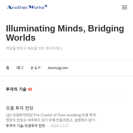
Illuminating Minds, Bridging
Worlds
마음을 맑히고 세상을 잇는 어나더.웍스
홈
태그
B & P
Ammagram
투자의 기술
45
흐름 투자 헌장
(@) 흐름투자헌장(The Charter of Flow Investing)흐름 투자
헌장이 헌장은 예측하지 않기 위해 만들어졌고, 설명하지 않기
위해 정리되었으며, 어긋나지 않기 위해 존재한다.제1조 — 시장
투자의 기술/흐름투자 헌장
2025.12.27
의 본질 (Nature of the Market) 시장은 이길 대상이 아니다. 시