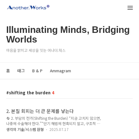
Illuminating Minds, Bridging
Worlds
마음을 맑히고 세상을 잇는 어나더.웍스
홈
태그
B & P
Ammagram
shifting the burden
4
2. 본질 회피는 더 큰 문제를 낳는다
🔄 2. 부담의 전가(Shifting the Burden) “지금 고치지 않으면,
나중에 수술해야 한다.”“단기 해법에 현혹되지 말고, 구조적 변
화 여부를 관찰하라.”(1) 🧠 아케타입 개요이 구조는 근본 원인
생각의 기술/시스템 원형
2025.07.17
을 해결하는 대신,눈앞의 증상을 줄이는 ‘편한’ 방법에 반복적으