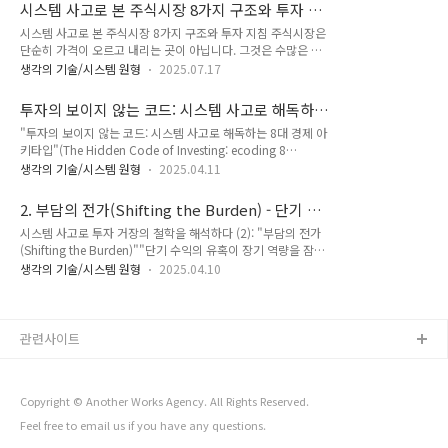
로 의존하는 시스템을 설명합니다.“지금은 괜찮아 보여도, 결국
시스템 사고로 본 주식시장 8가지 구조와 투자 지
상황은 더 나빠진다.” 이는 단기 대응에 중독되면서 근본적 해결
침
시스템 사고로 본 주식시장 8가지 구조와 투자 지침 주식시장은
책을 아예 포기하게 만드는 구조적 중독 시스템입니다.✅ 기본
단순히 가격이 오르고 내리는 곳이 아닙니다. 그것은 수많은 투
구조문제 발생 ├─> 증상 완화 루프: 단기적 처방 → 일시적 개
자자, 기업, 정책, 자금 흐름이 상호작용하는 복잡계이며, 그 움
선 → 반복 의존 └─> 근본 해결 루프: 구조적 원인 해결 → 지
생각의 기술/시스템 원형
2025.07.17
직임은 반복적인 구조적 패턴을 따릅니다. 이 시리즈에서는 시스
속적 개선 (하지만 잘 안 씀)✅ 구조적 리스크단기 처방이 편하므
템 사고에서 정의한 8가지 대표 아케타입을 기반으로 시장의 본
로 반복된다시간이 지날수록 근본 해결능력은..
투자의 보이지 않는 코드: 시스템 사고로 해독하
질적 구조를 들여다보고, 그 구조로부터 도출되는 투자 원칙을
는 8대 경제 아키타입
"투자의 보이지 않는 코드: 시스템 사고로 해독하는 8대 경제 아
제시합니다. 시장 순환, 가격 형성, 투자자 행동, 자금 흐름, 밸류
키타입"(The Hidden Code of Investing: ecoding 8
에이션 붕괴 등 핵심 구조를 모두 아우르는 시스템 사고 아케타
Economic Archetypes Through Systems Thinking)1. 이 시
입 8가지는 사실 시장의 동적 역학(Dynamics)을 구성하는 반복
생각의 기술/시스템 원형
2025.04.11
리즈는?투자계 거장들의 철학과 원칙, 기법과 전략들을 가지고,
패턴들입니다. 즉, "시장이 어떻게 움직이는가", "왜 그런 움직
시스템 사고(System Thinking)의 원형(archetype)을 연결하
임이 반복되는가"를 설명하는 틀입니다. ✍️ 시장 구조와 투자
2. 부담의 전가(Shifting the Burden) - 단기 수
여 이야기 형식으로 설명합니다.2. 소개 글 "역사 속 경제 위기와
판단다음은 시스템..
익의 유혹이 장기 역량을 잠식한다
시스템 사고로 투자 거장의 철학을 해석하다 (2): "부담의 전가
투자 거장들의 결정적 순간에는항상 반복되는 8가지 원형
(Shifting the Burden)""단기 수익의 유혹이 장기 역량을 잠식
(archetype)이 숨어있습니다. 이 시리즈는 복잡한 금융 세계를
한다"1. 시스템 아키타입의 투자 현장 적용"부담의 전가"는 문
시스템 사고의 렌즈로 해체해 '왜 똑같은 실수가 반복되는지',
생각의 기술/시스템 원형
2025.04.10
제의 근본 원인을 해결하지 않고 증상만 완화하는 행위가 시스템
'위기를 예측하는 법'을 탐구합니다.각 편은 하나의 아키타입을
을 점차 취약하게 만드는 패턴입니다. 투자 세계에서는 고수익
집중 조명하며 실제 ..
추구와 리스크 관리 사이에서 균형을 잃을 때 자주 발생합니다.
핵심 메커니즘:graph LR A[근본 문제] --> B[빠른 해결책] B --
관련사이트
> C[단기적 완화] A --> D[근본 해결 지연] C --> E[의존성 강
화] E --> B2. LTCM의 몰락: 수학적 모델에의 과도한 의존1998
년 장기자본관리(LTCM) 헤지펀드 파산은 이 아키타입의 전형적
Copyright © Another Works Agency. All Rights Reserved.
사례입니다. 노벨상 수상자와 월..
Feel free to
email us
if you have any questions
.