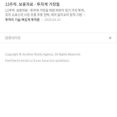
로 연결하며, 시스템 사고, 복잡계 분석, 주역적 통찰을 통합하는
12주차. 보충자료 - 투자계 거장들
방향으로 설계합니다.아래 단계별 상세 설계 목표는 구현을 위한
12주차. 보충자료 - 투자계 거장들 워렌 버핏의 장기 가치 투자,
최종적인 목표를 제시한 것으로, 제공되는 알고리즘 코드는 개념
조지 소로스의 시장 흐름 추종 전략, 레이 달리오의 원칙 기반 투
이해를 위한 단순화 버전입니다. 실습을 통하여 설계된 목표를
자, 짐 사이먼스의 퀀트 알고리즘 투자 등 투자계의 거장들에 대
스스로 완성해 나가길 바랍니다. 📘 전체 구성안 요약1단계복잡
투자의 기술/복잡계 투자론
2025.05.23
해 그들 전략의 특징과 시스템 사고 및 주역의 관점에서 해석해
계 이론 기초와 시장 적용복잡계의 개념(비선형성, 상호작용, 경
보고 자신의 투자 전략에 적용할 수 있는 시사점을 도출해 볼수
계 조건 등)을 금융시장에 연결2단계시장의 패턴 구조 탐색시계
있는지 탐구합니다: 📘 Ⅰ. 워렌 버핏의 장기 가치 투자"성공이
열 데이터의 프랙털적 특..
란 단순함과 인내의 반복이다."1. ✨ 코카콜라 한 잔, 10억 달러
관련사이트
의 통찰1988년, 미국 증시는 블랙먼데이의 충격에서 회복되지
못한 채 불안정한 흐름을 이어가고 있었습니다. 월가의 대다수는
단기 수익을 노리며 기술주에 열광했죠. 그러나 그 와중에 워렌
Copyright © Another Works Agency. All Rights Reserved.
버핏은 아무도 주목하지 않던 기업에 집중하고 있었습니다.그가
선택한 기업..
Feel free to
email us
if you have any questions
.