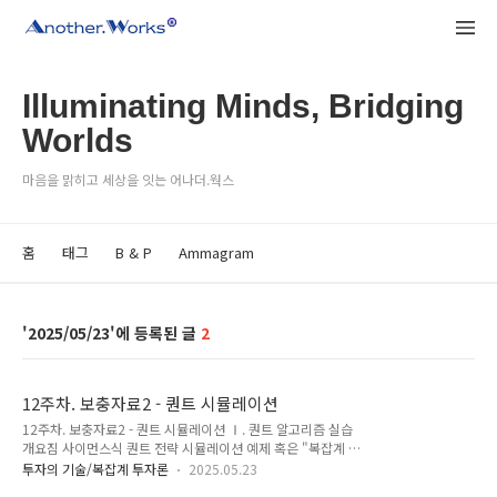
Illuminating Minds, Bridging
Worlds
마음을 맑히고 세상을 잇는 어나더.웍스
홈
태그
B & P
Ammagram
2025/05/23
2
12주차. 보충자료2 - 퀀트 시뮬레이션
12주차. 보충자료2 - 퀀트 시뮬레이션 Ⅰ. 퀀트 알고리즘 실습
개요짐 사이먼스식 퀀트 전략 시뮬레이션 예제 혹은 "복잡계 기
반 투자 알고리즘 설계 실습"을 위한 설계안은 아래와 같은 5단
투자의 기술/복잡계 투자론
2025.05.23
계 모듈 구조로 구성합니다. 이는 이론 학습과 실습을 유기적으