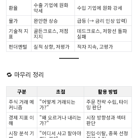
수출 기업에 원화
환율
수입 기업에 원화 강세
약세
물가
완만한 상승
급등 (→ 금리 인상 압력)
기술적 지
골든크로스, 저점
데드크로스, 저항선 돌파
표
지지
실패
펀더멘털
실적 상향, 저평가
적자 지속, 고평가
🔁 마무리 정리
구분
초점
활용 방법
주식 거래 메
"어떻게 거래되는
주문 전략 수립, 타이
커니즘
가?"
밍 판단
경제 지표 이
"왜 오르거나 내리는
시장 방향성과 섹터
해
가?"
판단
시장 분석 기
"어디서 사고 팔아야
진입·이탈, 종목 선정