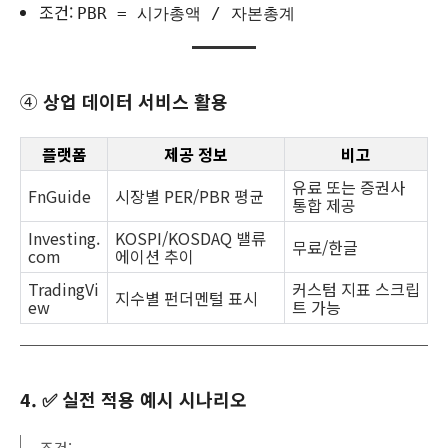
조건:
PBR = 시가총액 / 자본총계
④
상업 데이터 서비스 활용
플랫폼
제공 정보
비고
유료 또는 증권사
FnGuide
시장별 PER/PBR 평균
통합 제공
Investing.
KOSPI/KOSDAQ 밸류
무료/한글
com
에이션 추이
TradingVi
커스텀 지표 스크립
지수별 펀더멘털 표시
ew
트 가능
4. ✅ 실전 적용 예시 시나리오
조건: