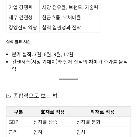
기업 경쟁력
시장 점유율, 브랜드, 기술력
재무 건전성
현금흐름, 부채비율
경영진의 역량
실적 일관성과 전략
실적 발표 시즌
분기 실적
: 3월, 6월, 9월, 12월
컨센서스(시장 기대치)와 실제 실적의
차이
가 주가를 움직
임
📉 종합적으로 보는 법
구분
호재로 작용
악재로 작용
GDP
성장률 상승
성장률 둔화
금리
인하
인상