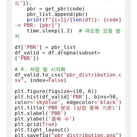
드'
]):

    pbr = get_pbr(code)

    pbr_list.append(pbr)

print
(
f"
{i+
1
}
/
{
len
(df)}
: 
{code}
-> PBR: 
{pbr}
"
)

    time.sleep(
1.2
)  
# 과도한 요청 방
지
df[
'PBR'
] = pbr_list

df_valid = df.dropna(subset=
[
'PBR'
])

# 4. 저장 및 시각화
df_valid.to_csv(
"pbr_distribution.c
sv"
, index=
False
)

plt.figure(figsize=(
10
, 
6
))

plt.hist(df_valid[
'PBR'
], bins=
50
, 
color=
'skyblue'
, edgecolor=
'black'
)

plt.title(
'PBR 분포 (상장 종목 기준)'
)

plt.xlabel(
'PBR'
)

plt.ylabel(
'종목 수'
)

plt.grid(
True
)

plt.tight_layout()

plt.savefig(
"pbr_distribution.png"
)
