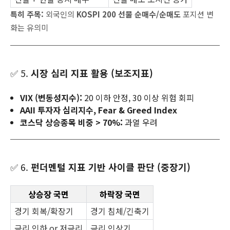
특히 주목:
외국인의
KOSPI 200 선물 순매수/순매도
포지션 변
화는 유의미
✅ 5.
시장 심리 지표 활용 (보조지표)
VIX (변동성지수):
20 이하 안정, 30 이상 위험 회피
AAII 투자자 심리지수, Fear & Greed Index
코스닥 상승종목 비중 > 70%:
과열 우려
✅ 6.
펀더멘털 지표 기반 사이클 판단 (중장기)
상승장 국면
하락장 국면
경기 회복/확장기
경기 침체/긴축기
금리 인하 or 저금리
금리 인상기