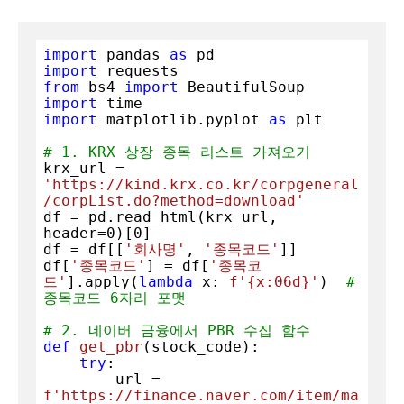
import
 pandas 
as
import
from
 bs4 
import
import
import
 matplotlib.pyplot 
as
 plt

# 1. KRX 상장 종목 리스트 가져오기
krx_url = 
'https://kind.krx.co.kr/corpgeneral
/corpList.do?method=download'
df = pd.read_html(krx_url, 
header=
0
)[
0
]

df = df[[
'회사명'
, 
'종목코드'
]]

df[
'종목코드'
] = df[
'종목코
드'
].apply(
lambda
 x: 
f'
{x:06d}
'
)  
# 
종목코드 6자리 포맷
# 2. 네이버 금융에서 PBR 수집 함수
def
get_pbr
(
stock_code
):
try
:

        url = 
f'https://finance.naver.com/item/ma