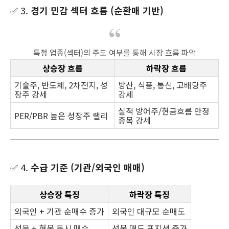
✅ 3.
경기 민감 섹터 흐름 (순환매 기반)
특정 업종(섹터)의 주도 여부를 통해 시장 흐름 파악
상승장 흐름
하락장 흐름
기술주, 반도체, 2차전지, 성
방산, 식품, 통신, 고배당주
장주 강세
강세
실적 방어주/현금흐름 안정
PER/PBR 높은 성장주 랠리
종목 강세
✅ 4.
수급 기준 (기관/외국인 매매)
상승장 특징
하락장 특징
외국인 + 기관 순매수 증가
외국인 대규모 순매도
선물 + 현물 동시 매수
선물 매도 포지션 증가