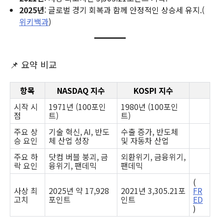
2025년
: 글로벌 경기 회복과 함께 안정적인 상승세 유지.(
위키백과
)
📌 요약 비교
항목
NASDAQ 지수
KOSPI 지수
시작 시
1971년 (100포인
1980년 (100포인
점
트)
트)
주요 상
기술 혁신, AI, 반도
수출 증가, 반도체
승 요인
체 산업 성장
및 자동차 산업
주요 하
닷컴 버블 붕괴, 금
외환위기, 금융위기,
락 요인
융위기, 팬데믹
팬데믹
(
사상 최
2025년 약 17,928
2021년 3,305.21포
FR
고치
포인트
인트
ED
)