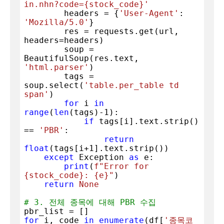
in.nhn?code=
{stock_code}
'
        headers = {
'User-Agent'
: 
'Mozilla/5.0'
}

        res = requests.get(url, 
headers=headers)

        soup = 
BeautifulSoup(res.text, 
'html.parser'
)

        tags = 
soup.select(
'table.per_table td 
span'
)

for
 i 
in
range
(
len
(tags)-
1
):

if
 tags[i].text.strip() 
== 
'PBR'
:

return
float
(tags[i+
1
].text.strip())

except
 Exception 
as
 e:

print
(
f"Error for 
{stock_code}
: 
{e}
"
)

return
None
# 3. 전체 종목에 대해 PBR 수집
for
 i, code 
in
enumerate
(df[
'종목코