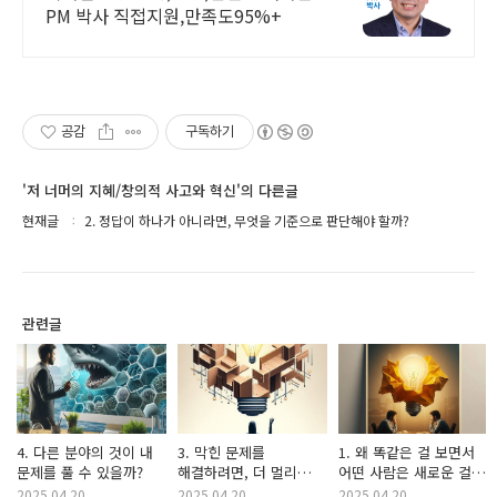
PM 박사 직접지원,만족도95%+
공감
구독하기
'저 너머의 지혜/창의적 사고와 혁신'의 다른글
현재글
2. 정답이 하나가 아니라면, 무엇을 기준으로 판단해야 할까?
관련글
4. 다른 분야의 것이 내
3. 막힌 문제를
1. 왜 똑같은 걸 보면서
문제를 풀 수 있을까?
해결하려면, 더 멀리
어떤 사람은 새로운 걸
돌아가야 할까?
떠올릴까?
2025.04.20
2025.04.20
2025.04.20