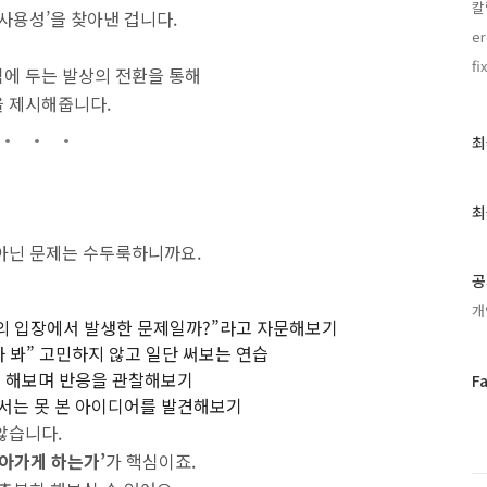
칼
사용성’을 찾아낸 겁니다.
er
fi
에 두는 발상의 전환을 통해
을 제시해줍니다.
최
최
근
글
과
최
인
아닌 문제는 수두룩하니까요.
기
글
공
개
람의 입장에서 발생한 문제일까?”라고 자문해보기
까 봐” 고민하지 않고 일단 써보는 연습
 해보며 반응을 관찰해보기
페
F
이
자서는 못 본 아이디어를 발견해보기
스
않습니다.
북
나아가게 하는가’
가 핵심이죠.
트