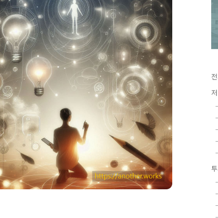
전
저
투