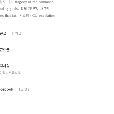
릴지브란,
tragedy of the commons,
oding goals,
칼릴 지브란,
채근담,
xes that fail,
시스템 사고,
escalation,
근글
인기글
근댓글
지사항
인정보취급방침
acebook
Twitter