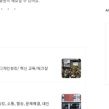
충분히 해보실 수 있어요.
위
터
플
A
러
그
인
C
선택한 디자인씽킹/ 혁신 교육/워크샵
, 소통, 협상, 문제해결, 대인