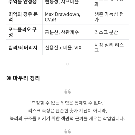
수익률 안정성
변동성, 샤프비율
과
최악의 경우 분
Max Drawdown,
생존 가능성 평
석
CVaR
가
포트폴리오 구
공분산, 상관계수
리스크 분산
성
시장 심리 리스
심리/레버리지
신용잔고비율, VIX
크
🎯 마무리 정리
“측정할 수 없는 위험은 통제할 수 없다.”
리스크 측정은 단순한 숫자 계산이 아니라,
복리의 구조를 지키기 위한 객관적 근거
를 세우는 작업입니다.