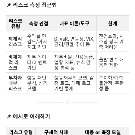
📌 리스크 측정 접근법
리스크
측정 관점
대표 이론/도구
한계
유형
수익률 민
전염효과, 시
체계적
β, VaR, 변동성, VIX,
감도/거시
스템 붕괴 예
리스크
금리/환율 추이 등
지표 기반
측 어려움
비체계
재무 데이
재무비율, 신용등급,
돌발 변수 대
적 리
터/이벤트
업황 지표, 뉴스 감
응력 제한
스크
기반
성 분석 등
투자자
행동 패턴
행동재무학 모델, 감
수치화/예측
내부
분석, 심리
정 로그, 매매 로그
불안정, 주관
리스크
모델
기반 통계
성 큼
📌 예시로 이해하기
리스크 유형
구체적 사례
대응 or 측정 모델