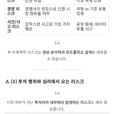
스크
인한 위협
이오 규제 강화
경쟁 리
경쟁사의 성장으로 인한 시
쿠팡 vs 기존 유통
스크
장 점유율 하락
업체
사건/사
갑작스런 사고로 기업 가치
공장 화재, 데이터
고 리스
훼손
유출 사고
크
🔎 비체계적 리스크는
정보 분석력과 포트폴리오 설계
로 대응할
수 있습니다.
⚠️ (3) 투자 행위와 심리에서 오는 리스크
시장 외부가 아닌
투자자의 내부에서 발생하는 리스크
도 매우 중
요합니다.