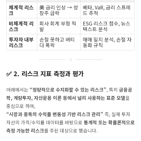
체계적 리스
美 금리 인상 → 성
베타, VaR, 금리 스프레
크
장주 급락
드 추적
비체계적 리
회사 회계 부정 적
ESG 리스크 점수, 뉴스
스크
발
텍스트 분석
투자자 내부
손절 못하고 버티
매매 일지 분석, 손절 자
리스크
다 폭락
동화 규칙
✅ 2. 리스크 지표 측정과 평가
아래에서는
“정량적으로 수치화할 수 있는 리스크”
, 특히
금융공
학, 계량투자, 자산운용 이론 등에서 널리 사용하는 표준 모델
을
중심으로 하여,
“시장과 종목의 수익률 변동성 기반 리스크 관리”
즉, 실제 투자
자산의 가격/수익률 데이터를 바탕으로
통계적 또는 확률론적으로
측정 가능한 리스크
를 주된 대상으로 했습니다.