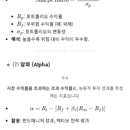
σ
p
: 포트폴리오 수익률
R
p
R
p
: 무위험 수익률 (예: 국채)
R
f
R
f
: 포트폴리오의 변동성
σ
p
σ
p
해석
: 높을수록 위험 대비 수익이 우수함.
🔹 (7)
알파 (Alpha)
시장 수익률을 초과하는 초과 수익률
로, 능동적 투자 성과를 측정
하는 지표입니다.
=
α
=
−
R
i
[
−
[
R
f
+
+
β
i
(
R
m
(
−
R
f
)
]
−
)
]
α
R
R
β
R
R
i
i
m
f
f
활용
: 펀드매니저 성과, 액티브 전략 평가