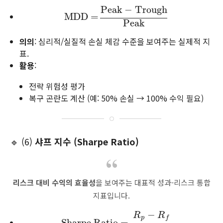
Peak
−
Trough
MDD
MDD
=
=
Peak
−
Trough
Peak
Peak
의의
: 심리적/실질적 손실 체감 수준을 보여주는 실제적 지
표.
활용
:
전략 위험성 평가
복구 곤란도 계산 (예: 50% 손실 → 100% 수익 필요)
🔹 (6)
샤프 지수 (Sharpe Ratio)
리스크 대비 수익의 효율성
을 보여주는 대표적 성과-리스크 통합
지표입니다.
−
R
R
p
f
Sharpe Ratio
Sharpe Ratio
=
=
R
p
−
R
f
σ
p