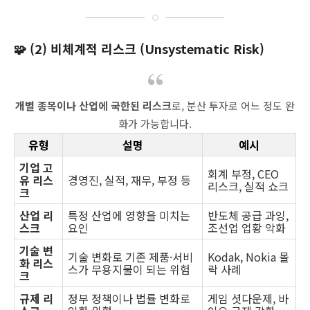
🧩 (2) 비체계적 리스크 (Unsystematic Risk)
개별 종목이나 산업에 국한된 리스크
로, 분산 투자로 어느 정도 완
화가 가능합니다.
유형
설명
예시
기업 고
회계 부정, CEO
유 리스
경영진, 실적, 재무, 부정 등
리스크, 실적 쇼크
크
산업 리
특정 산업에 영향을 미치는
반도체 공급 과잉,
스크
요인
조선업 업황 악화
기술 변
기술 변화로 기존 제품·서비
Kodak, Nokia 몰
화 리스
스가 무용지물이 되는 위험
락 사례
크
규제 리
정부 정책이나 법률 변화로
게임 셧다운제, 바