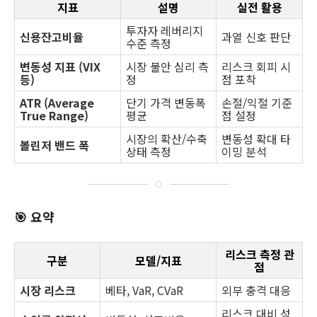
지표
설명
실전 활용
투자자 레버리지
신용잔고비율
과열 신호 판단
수준 측정
변동성 지표 (VIX
시장 불안 심리 측
리스크 회피 시
등)
정
점 포착
ATR (Average
단기 가격 변동폭
손절/익절 기준
True Range)
평균
점 설정
시장의 확산/수축
변동성 확대 타
볼린저 밴드 폭
상태 측정
이밍 분석
🎯 요약
리스크 측정 관
구분
모델/지표
점
시장 리스크
베타, VaR, CVaR
외부 충격 대응
리스크 대비 성