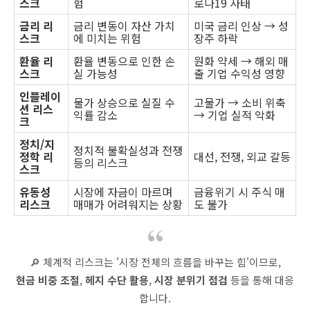
스크
험
로나19 사태
금리 리
금리 변동이 자산 가치
미국 금리 인상 → 성
스크
에 미치는 위험
장주 하락
환율 리
환율 변동으로 인한 손
원화 약세 → 해외 매
스크
실 가능성
출 기업 수익성 영향
인플레이
물가 상승으로 실질 수
고물가 → 소비 위축
션 리스
익률 감소
→ 기업 실적 악화
크
정치/지
정치적 불확실성과 전쟁
정학 리
대선, 전쟁, 외교 갈등
등의 리스크
스크
유동성
시장에 자금이 마르며
금융위기 시 주식 매
리스크
매매가 어려워지는 상황
도 불가
🔎 체계적 리스크는 '시장 전체의 흐름을 바꾸는 힘'이므로,
현금 비중 조절
,
헤지 수단 활용
,
시장 분위기 점검
등을 통해 대응
합니다.