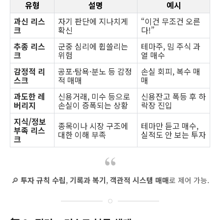
유형
설명
예시
과신 리스
자기 판단에 지나치게
“이건 무조건 오른
크
확신
다!”
추종 리스
군중 심리에 휩쓸리는
테마주, 밈 주식 과
크
위험
열 매수
감정적 리
공포·탐욕·분노 등 감정
손실 회피, 복수 매
스크
적 매매
매
과도한 레
신용거래, 미수 등으로
신용잔고 폭등 후 하
버리지
손실이 증폭되는 상황
락장 진입
지식/정보
종목이나 시장 구조에
테마만 듣고 매수,
부족 리스
대한 이해 부족
실적도 안 보는 투자
크
🔎
투자 규칙 수립
,
기록과 복기
,
객관적 시스템 매매
로 제어 가능.