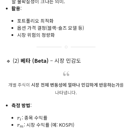
할 불확실성이 크다는 의미.
활용
:
포트폴리오 최적화
옵션 가격 결정(블랙-숄즈 모델 등)
시장 위험의 정량화
🔹 (2)
베타 (Beta)
– 시장 민감도
개별 주식이
시장 전체 변동성에 얼마나 민감하게 반응하는가
를
나타냅니다.
측정 방법
:
: 종목 수익률
r
i
r
i
: 시장 수익률 (예: KOSPI)
r
m
r
m