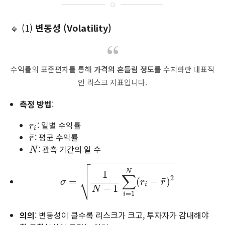
🔹 (1)
변동성 (Volatility)
수익률의 표준편차를 통해
가격의 흔들림 정도
를 수치화한 대표적
인 리스크 지표입니다.
측정 방법
:
: 일별 수익률
r
i
r
i
: 평균 수익률
¯
r
¯
r
: 관측 기간의 일 수
N
N

−
−
−
−
−
−
−
−
−
−
−
−
−
−
−


N
1
∑
⎷
2
¯
=
σ
=
1
N
−
1
∑
i
=
1
N
(
r
(
i
−
r
¯
−
)
2
)
σ
r
r
i
−
1
N
=
1
i
의의
: 변동성이 클수록 리스크가 크고, 투자자가 감내해야